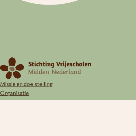
Missie en doelstelling
Organisatie
GMR
Samenwerking
(Klachten)regelingen
Downloads